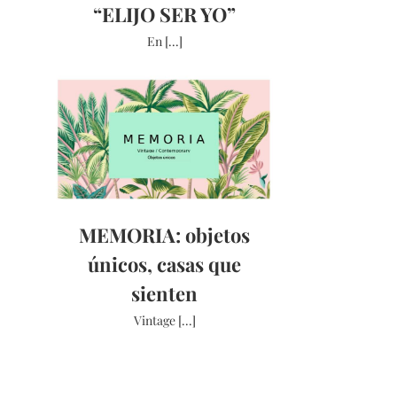
“ELIJO SER YO”
En [...]
MEMORIA: objetos
únicos, casas que
sienten
Vintage [...]