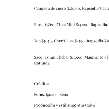
Campera de cuero $26.990,
Rapsodia
/Cart
Blusa $7860,
Cher
/Mini $14.990,
Rapsodia
/
Top $5070,
Cher
/Calza $2590,
Rapsodia
/Za
Saco Jazmin Chebar $15.960,
Magma
/Top $
Rotunda
.
Créditos
:
Fotos
: Ignacio Seijo
Producción y estilismo
: Atin Calvo