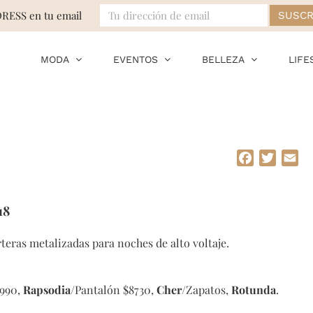
DRESS en tu email
MODA
EVENTOS
BELLEZA
LIFE
Facebook
Twitte
Em
18
rteras metalizadas para noches de alto voltaje.
3990,
Rapsodia
/Pantalón $8730,
Cher
/Zapatos,
Rotunda
.