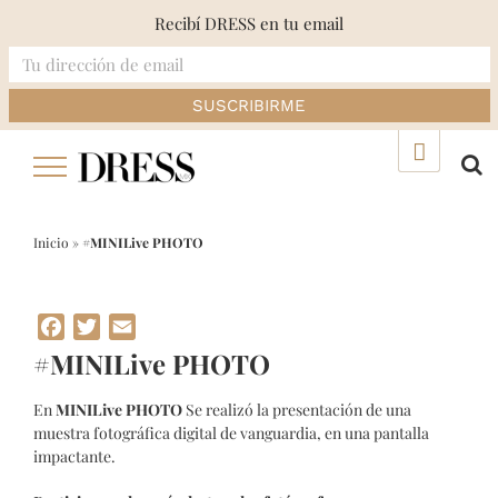
Recibí DRESS en tu email
Skip
▲
to
content
Inicio
»
#MINILive PHOTO
Facebook
Twitter
Email
#MINILive PHOTO
En
MINILive PHOTO
Se realizó la presentación de una
muestra fotográfica digital de vanguardia, en una pantalla
impactante.