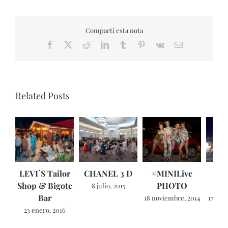
Compartí esta nota
Facebook
X
Reddit
LinkedIn
Tumblr
Pinterest
Vk
Email
Related Posts
LEVI´S Tailor
CHANEL 3 D
#MINILive
#M
Shop & Bigote
PHOTO
8 julio, 2015
Bar
18 noviembre, 2014
17 nov
23 enero, 2016