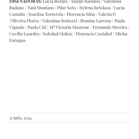
DISEÑADORAS:
Lucía Borges / Margo Baridon / Valentina
Badano / Tuni Montans / Pilar Soto / Helena Betolaza / Lucía
Castaño / Josefina Torterola / Florencia Misa / Valeria D
´Oliveira Flores / Valentina Bottazzi / Romina Larrosa / Paula
Vignolo / Paola Cid / Mª Victoria Mautone / Fernanda Mereles /
Cecilia Lourdes / Soledad Ordeix / Florencia Costabel / Micha
Faroppa
27 julio, 2014