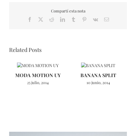
Compartí esta nota
Facebook
X
Reddit
LinkedIn
Tumblr
Pinterest
Vk
Email
Related Posts
MODA MOTION UY
BANANA SPLIT
N
25 julio, 2014
10 junio, 2014