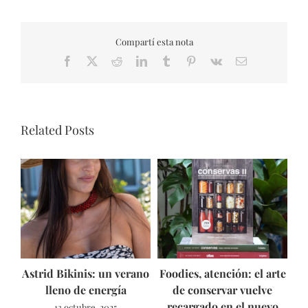
Compartí esta nota
Facebook
X
Reddit
LinkedIn
Tumblr
Pinterest
Vk
Email
Related Posts
Astrid Bikinis: un verano
Foodies, atención: el arte
lleno de energía
de conservar vuelve
recargado en el nuevo
13 octubre, 2025