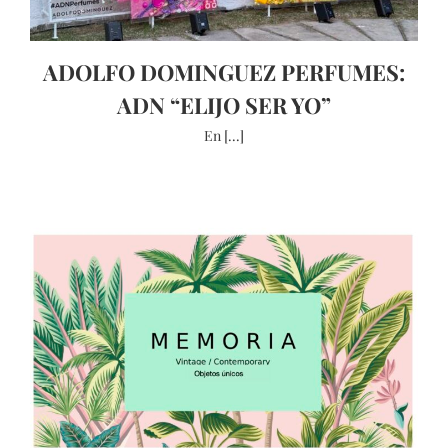
ADOLFO DOMINGUEZ PERFUMES:
ADN “ELIJO SER YO”
En [...]