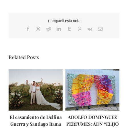
Compartí esta nota
Facebook
X
Reddit
LinkedIn
Tumblr
Pinterest
Vk
Email
Related Posts
El casamiento de Delfina
ADOLFO DOMINGUEZ
As
Guerra y Santiago Rama
PERFUMES: ADN “ELIJO