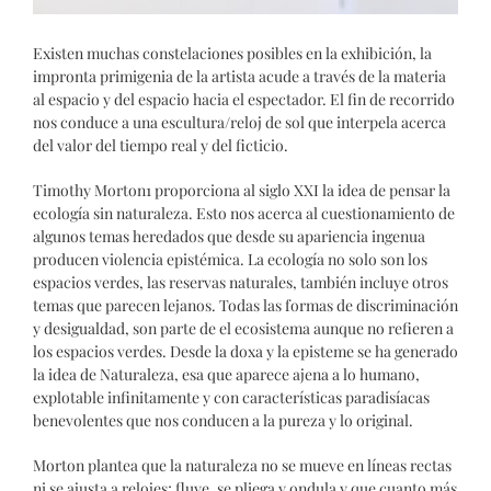
Existen muchas constelaciones posibles en la exhibición, la
impronta primigenia de la artista acude a través de la materia
al espacio y del espacio hacia el espectador. El fin de recorrido
nos conduce a una escultura/reloj de sol que interpela acerca
del valor del tiempo real y del ficticio.
Timothy Morton1 proporciona al siglo XXI la idea de pensar la
ecología sin naturaleza. Esto nos acerca al cuestionamiento de
algunos temas heredados que desde su apariencia ingenua
producen violencia epistémica. La ecología no solo son los
espacios verdes, las reservas naturales, también incluye otros
temas que parecen lejanos. Todas las formas de discriminación
y desigualdad, son parte de el ecosistema aunque no refieren a
los espacios verdes. Desde la doxa y la episteme se ha generado
la idea de Naturaleza, esa que aparece ajena a lo humano,
explotable infinitamente y con características paradisíacas
benevolentes que nos conducen a la pureza y lo original.
Morton plantea que la naturaleza no se mueve en líneas rectas
ni se ajusta a relojes; fluye, se pliega y ondula y que cuanto más