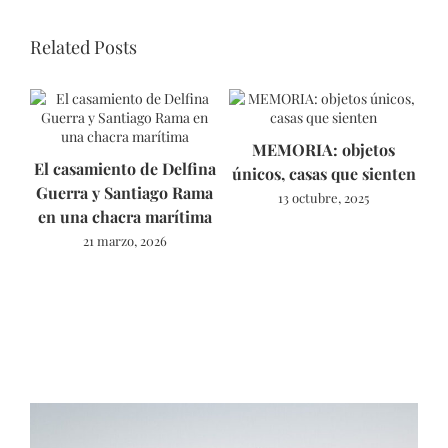
Related Posts
MEMORIA: objetos
El casamiento de Delfina
únicos, casas que sienten
Guerra y Santiago Rama
13 octubre, 2025
en una chacra marítima
21 marzo, 2026
As