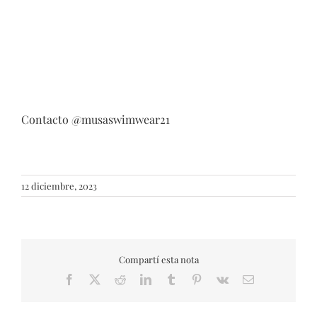
Contacto @musaswimwear21
12 diciembre, 2023
Compartí esta nota
Facebook
X
Reddit
LinkedIn
Tumblr
Pinterest
Vk
Email