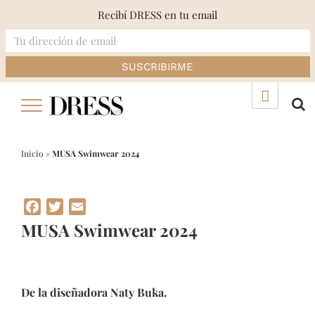
Recibí DRESS en tu email
Skip
▲
to
content
Inicio
»
MUSA Swimwear 2024
Facebook
Twitter
Email
MUSA Swimwear 2024
De la diseñadora Naty Buka.