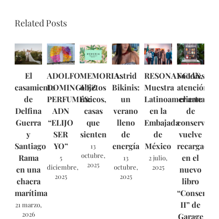
Related Posts
El
ADOLFO
MEMORIA:
Astrid
RESONANCIAS,
Foodies,
casamiento
DOMINGUEZ
objetos
Bikinis:
Muestra
atención:
de
PERFUMES:
únicos,
un
Latinoamericana
el arte
Delfina
ADN
casas
verano
en la
de
Guerra
“ELIJO
que
lleno
Embajada
conservar
y
SER
sienten
de
de
vuelve
Santiago
YO”
energía
México
recargado
13
octubre,
Rama
en el
5
13
2 julio,
2025
diciembre,
octubre,
2025
en una
nuevo
2025
2025
chacra
libro
marítima
“Conservas
II” de
21 marzo,
2026
Garage