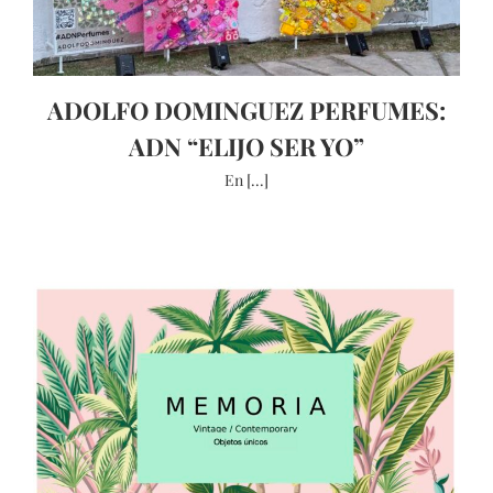
ADOLFO DOMINGUEZ PERFUMES:
ADN “ELIJO SER YO”
En [...]