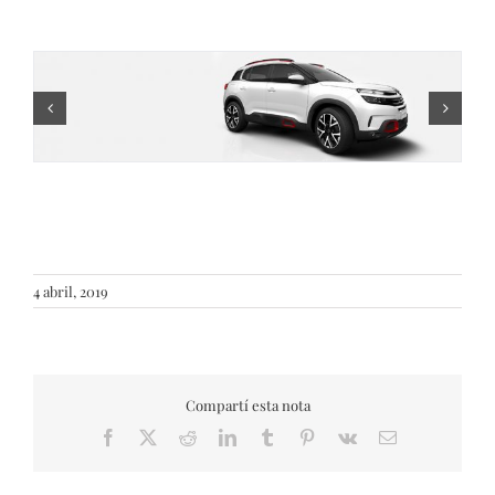
4 abril, 2019
Compartí esta nota
Facebook
X
Reddit
LinkedIn
Tumblr
Pinterest
Vk
Email