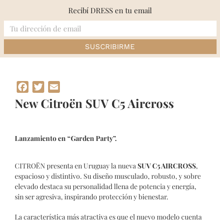
Skip
Recibí DRESS en tu email
to
content
Inicio
»
New Citroën SUV C5 Aircross
Facebook
Twitter
Email
New Citroën SUV C5 Aircross
Lanzamiento en “Garden Party”.
CITROËN presenta en Uruguay la nueva
SUV C5 AIRCROSS
,
espacioso y distintivo. Su diseño musculado, robusto, y sobre
elevado destaca su personalidad llena de potencia y energía,
sin ser agresiva, inspirando protección y bienestar.
La característica más atractiva es que el nuevo modelo cuenta