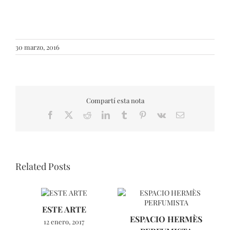
30 marzo, 2016
Compartí esta nota
Facebook
X
Reddit
LinkedIn
Tumblr
Pinterest
Vk
Email
Related Posts
ESTE ARTE
L
ESPACIO HERMÈS
12 enero, 2017