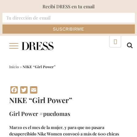
Recibí DRESS en tu email
Skip
▲
to
content
Inicio
»
NIKE “Girl Power”
Facebook
Twitter
Email
NIKE “Girl Power”
Girl Power #puedomas
Marzo es el mes de la mujer, y para que no pasara
desapercibido Nike Women convocó a más de 600 chicas