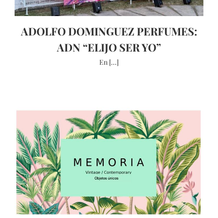
ADOLFO DOMINGUEZ PERFUMES:
ADN “ELIJO SER YO”
En [...]