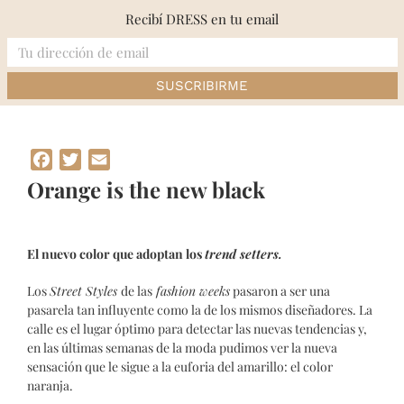
Skip
Recibí DRESS en tu email
to
content
Inicio
»
Orange is the new black
Facebook
Twitter
Email
Orange is the new black
El nuevo color que adoptan los
trend setters.
Los
Street Styles
de las
fashion weeks
pasaron a ser una
pasarela tan influyente como la de los mismos diseñadores. La
calle es el lugar óptimo para detectar las nuevas tendencias y,
en las últimas semanas de la moda pudimos ver la nueva
sensación que le sigue a la euforia del amarillo: el color
naranja.