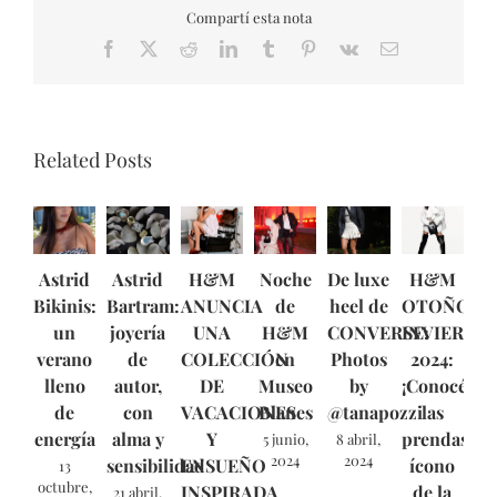
Compartí esta nota
Facebook
X
Reddit
LinkedIn
Tumblr
Pinterest
Vk
Email
Related Posts
Astrid
Astrid
H&M
Noche
De luxe
H&M
Bikinis:
Bartram:
ANUNCIA
de
heel de
OTOÑO/
un
joyería
UNA
H&M
CONVERSE:
INVIERNO
verano
de
COLECCIÓN
en
Photos
2024:
lleno
autor,
DE
Museo
by
¡Conocé
de
con
VACACIONES
Blanes
@tanapozzi
las
energía
alma y
Y
prendas
5 junio,
8 abril,
2024
2024
sensibilidad
ENSUEÑO
ícono
13
octubre,
INSPIRADA
de la
21 abril,