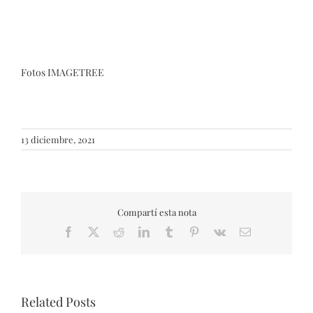
Fotos IMAGETREE
13 diciembre, 2021
Compartí esta nota
Facebook
X
Reddit
LinkedIn
Tumblr
Pinterest
Vk
Email
Related Posts