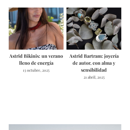
Astrid Bikinis: un verano
Astrid Bartram: joyería
lleno de energía
de autor, con alma y
sensibilidad
13 octubre, 2025
E
21 abril, 2025
E
L