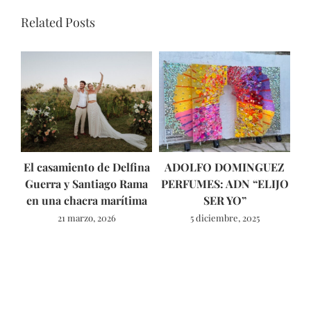
Related Posts
El casamiento de Delfina
ADOLFO DOMINGUEZ
Guerra y Santiago Rama
PERFUMES: ADN “ELIJO
ún
en una chacra marítima
SER YO”
21 marzo, 2026
5 diciembre, 2025