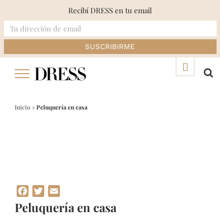
Recibí DRESS en tu email
Skip
▲
to
content
Inicio
»
Peluquería en casa
Facebook
Twitter
Email
Peluquería en casa