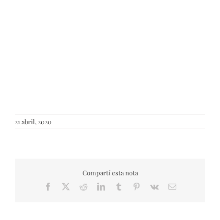
21 abril, 2020
Compartí esta nota
Facebook
X
Reddit
LinkedIn
Tumblr
Pinterest
Vk
Email