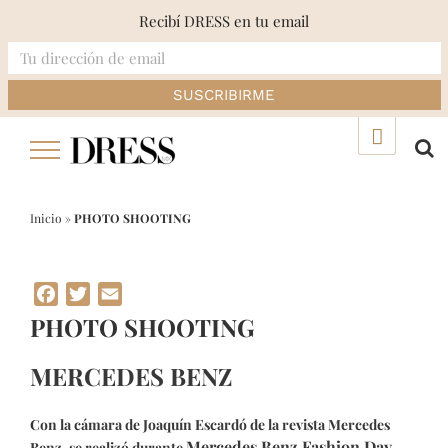
Recibí DRESS en tu email
Skip
▲
to
content
Inicio
»
PHOTO SHOOTING
Facebook
Twitter
Email
PHOTO SHOOTING
MERCEDES BENZ
Con la cámara de Joaquín Escardó de la revista Mercedes
Mercedes Benz Fashion Day
Benz, se realizó durante