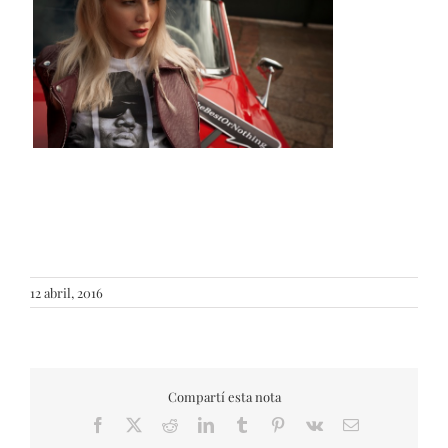
12 abril, 2016
Compartí esta nota
Facebook
X
Reddit
LinkedIn
Tumblr
Pinterest
Vk
Email