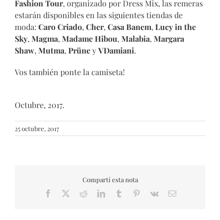
Fashion Tour
, organizado por Dress Mix, las remeras
estarán disponibles en las siguientes tiendas de
moda:
Caro Criado
,
Cher
,
Casa Banem
,
Lucy in the
Sky
,
Magma
,
Madame Hibou
,
Malabia
,
Margara
Shaw
,
Mutma
,
Prüne
y
VDamiani
.
Vos también ponte la camiseta!
Octubre, 2017.
25 octubre, 2017
Compartí esta nota
Facebook
X
Reddit
LinkedIn
Tumblr
Pinterest
Vk
Email