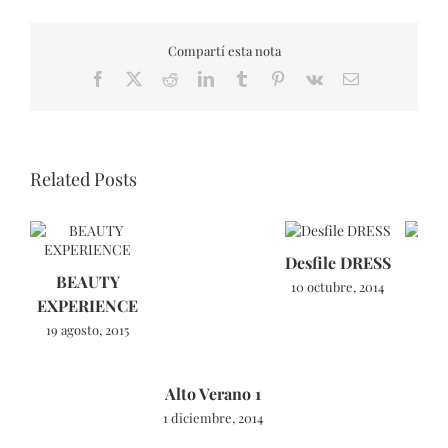
Compartí esta nota
Facebook
X
Reddit
LinkedIn
Tumblr
Pinterest
Vk
Email
Related Posts
Desfile DRESS
BEAUTY
NE
10 octubre, 2014
EXPERIENCE
Dol
19 agosto, 2015
18 a
Alto Verano 1
1 diciembre, 2014