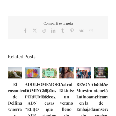
Compartí esta nota
Facebook
X
Reddit
LinkedIn
Tumblr
Pinterest
Vk
Email
Related Posts
El
ADOLFO
MEMORIA:
Astrid
RESONANCIAS,
Foodies,
casamiento
DOMINGUEZ
objetos
Bikinis:
Muestra
atención:
de
PERFUMES:
únicos,
un
Latinoamericana
el arte
Delfina
ADN
casas
verano
en la
de
Guerra
“ELIJO
que
lleno
Embajada
conservar
y
SER
sienten
de
de
vuelve