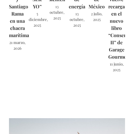
Santiago
YO”
energía
México
recargado
13
octubre,
Rama
en el
5
13
2 julio,
2025
diciembre,
octubre,
2025
en una
nuevo
2025
2025
chacra
libro
marítima
“Conservas
II” de
21 marzo,
2026
Garage
Gourmet.
11 junio,
2025