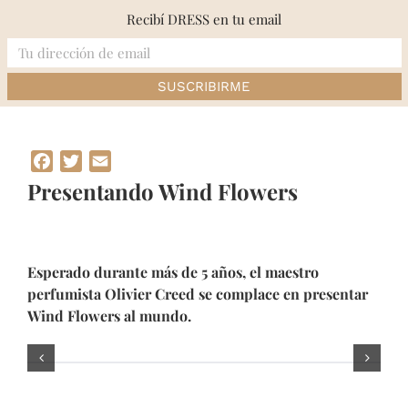
Skip
Recibí DRESS en tu email
to
content
Inicio
»
Presentando Wind Flowers
Facebook
Twitter
Email
Presentando Wind Flowers
Esperado durante más de 5 años, el maestro
perfumista Olivier Creed se complace en presentar
Wind Flowers al mundo.