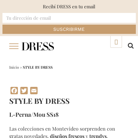
Recibí DRESS en tu email
Skip
▲
to
content
Inicio
»
STYLE BY DRESS
Facebook
Twitter
Email
STYLE BY DRESS
L-Perna/Mou SS18
Las colecciones en Montevideo sorprenden con
gratas novedades,
diseños frescos
y
trendys
.