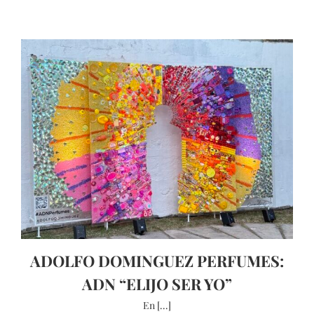
ADOLFO DOMINGUEZ PERFUMES:
ADN “ELIJO SER YO”
En [...]