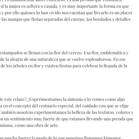
si la mujer es soltera o casada, y es muy importante la forma en que
s y por ello quienes lo han vivido nos cuentan que llevarlo es un placer
e las mangas que flotan separadas del cuerpo, los bordados y detalles
 estampados se llenan con la flor del cerezo. Esa flor, emblemática y
e la alegría de una naturaleza que se vuelve esplendorosa. En ese
e los árboles en flor y existen fiestas para celebrar la llegada de la
te este relato? ¿Experimentamos la sintonía o lo vemos como algo
 en el concepto del vestuario especial, del cuidado con que se elige
 También nosotras experimentamos la belleza de las texturas, colores y
con un sentimiento muy fuerte de que estamos llevando una prenda que
 misma, como una obra de arte.
on mucha fuerza la moda de lo que nosotros llamamos kimonos: