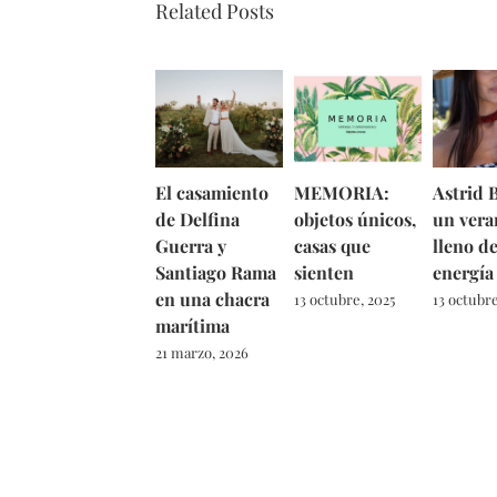
Related Posts
El casamiento
MEMORIA:
Astrid B
de Delfina
objetos únicos,
un vera
Guerra y
casas que
lleno d
Santiago Rama
sienten
energía
en una chacra
13 octubre, 2025
13 octubre
marítima
21 marzo, 2026