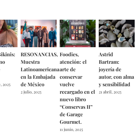
ikinis:
RESONANCIAS,
Foodies,
Astrid
no
Muestra
atención: el
Bartram:
e
Latinoamericana
arte de
joyería de
en la Embajada
conservar
autor, con alma
de México
vuelve
y sensibilidad
, 2025
recargado en el
2 julio, 2025
21 abril, 2025
nuevo libro
“Conservas II”
de Garage
Gourmet.
11 junio, 2025