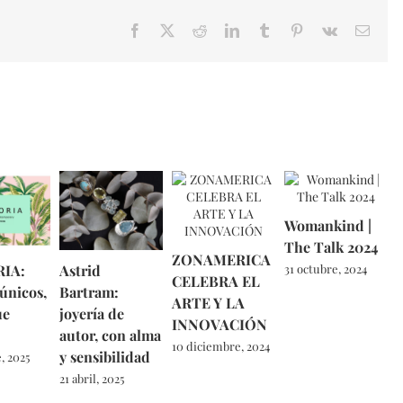
Facebook
X
Reddit
LinkedIn
Tumblr
Pinterest
Vk
Email
Womankind |
The Talk 2024
ZONAMERICA
IA:
Astrid
31 octubre, 2024
CELEBRA EL
 únicos,
Bartram:
ARTE Y LA
ue
joyería de
INNOVACIÓN
autor, con alma
10 diciembre, 2024
y sensibilidad
, 2025
21 abril, 2025