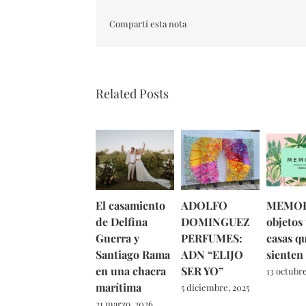
Compartí esta nota
Related Posts
El casamiento
ADOLFO
MEMOR
de Delfina
DOMINGUEZ
objetos
Guerra y
PERFUMES:
casas q
Santiago Rama
ADN “ELIJO
sienten
en una chacra
SER YO”
13 octubre
marítima
5 diciembre, 2025
21 marzo, 2026