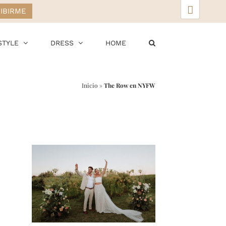
▲
STYLE
DRESS
HOME
Inicio
»
The Row en NYFW
r
ail