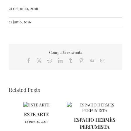
21 de Junio, 2016
21 junio, 2016
Compartí esta nota
Facebook
X
Reddit
LinkedIn
Tumblr
Pinterest
Vk
Email
Related Posts
ESTE ARTE
L
ESPACIO HERMÈS
12 enero, 2017
PERFUMISTA