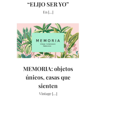
“ELIJO SER YO”
AS
En [...]
MEMORIA: objetos
únicos, casas que
sienten
Vintage [...]