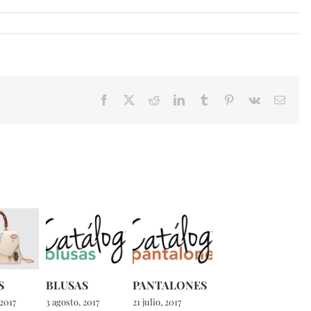
Facebook
X
Reddit
LinkedIn
Tumblr
Pinterest
Vk
Email
S
BLUSAS
PANTALONES
 2017
3 agosto, 2017
21 julio, 2017