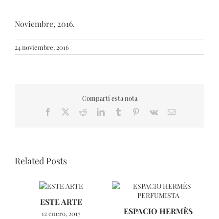
Noviembre, 2016.
24 noviembre, 2016
Compartí esta nota
Facebook
X
Reddit
LinkedIn
Tumblr
Pinterest
Vk
Email
Related Posts
ESTE ARTE
L
ESPACIO HERMÈS
12 enero, 2017