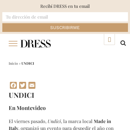
Recibí DRESS en tu email
Skip
▲
to
content
Inicio
»
UNDICI
Facebook
Twitter
Email
UNDICI
En Montevideo
El viernes pasado,
Undici
, la marca local
Made in
Italy
, organizó un evento para despedir el año con