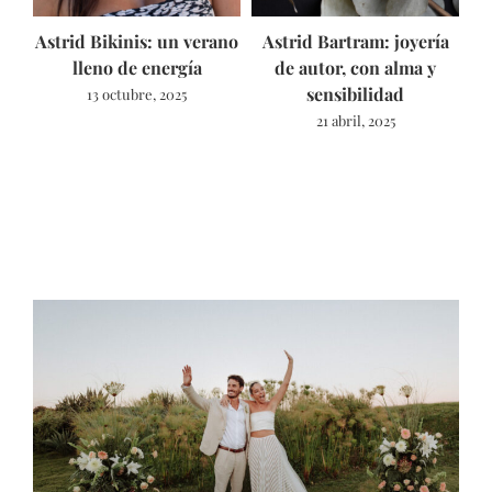
Astrid Bikinis: un verano
Astrid Bartram: joyería
lleno de energía
de autor, con alma y
sensibilidad
13 octubre, 2025
E
21 abril, 2025
E
L