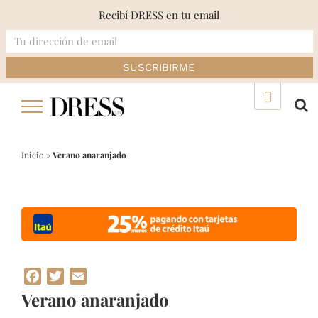
Recibí DRESS en tu email
Skip
▲
to
content
Inicio
»
Verano anaranjado
Facebook
Twitter
Email
Verano anaranjado