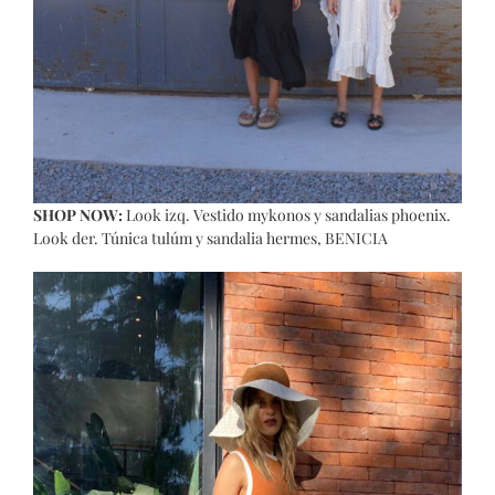
SHOP NOW:
Look izq.
Vestido mykonos
y
sandalias phoenix
.
Look der.
Túnica tulúm
y
sandalia hermes
, BENICIA