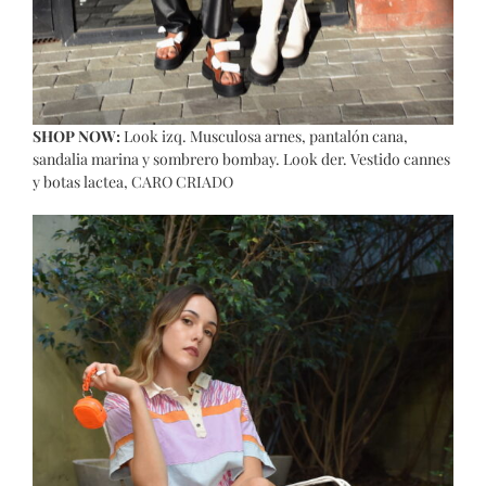
SHOP NOW:
Look izq.
Musculosa arnes
,
pantalón cana
,
sandalia marina
y
sombrero bombay
. Look der.
Vestido cannes
y
botas lactea
, CARO CRIADO