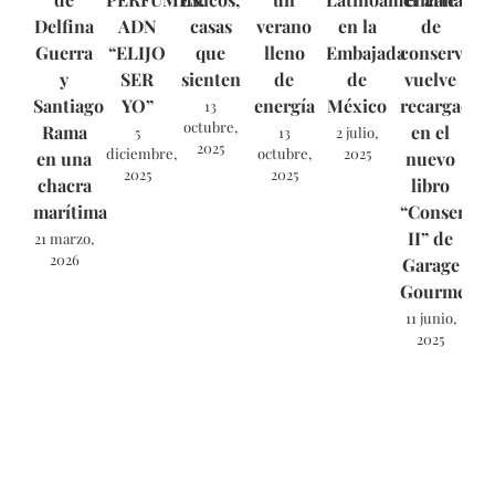
Delfina
ADN
casas
verano
en la
de
Guerra
“ELIJO
que
lleno
Embajada
conservar
y
SER
sienten
de
de
vuelve
Santiago
YO”
energía
México
recargado
13
octubre,
Rama
en el
5
13
2 julio,
2025
diciembre,
octubre,
2025
en una
nuevo
2025
2025
chacra
libro
marítima
“Conservas
II” de
21 marzo,
2026
Garage
Gourmet.
11 junio,
2025