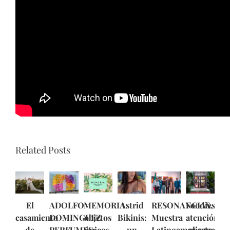
31 octubre, 2024
Compartí esta nota
Facebook
X
Reddit
LinkedIn
Tumblr
Pinterest
Vk
Email
Related Posts
El
ADOLFO
MEMORIA:
Astrid
RESONANCIAS,
Foodies,
casamiento
DOMINGUEZ
objetos
Bikinis:
Muestra
atención:
de
PERFUMES:
únicos,
un
Latinoamericana
el arte