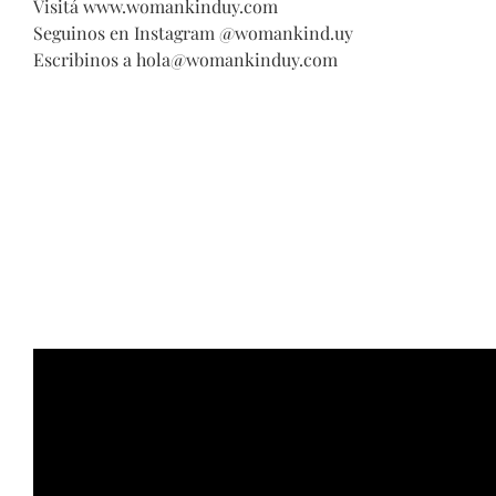
Visitá
www.womankinduy.com
Seguinos en Instagram @
womankind.uy
Escribinos a
hola@womankinduy.com