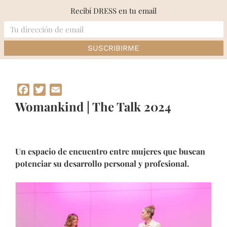
Skip
Recibí DRESS en tu email
to
content
Inicio
»
Womankind | The Talk 2024
Facebook
Twitter
Email
Womankind | The Talk 2024
Un espacio de encuentro entre mujeres que buscan
potenciar su desarrollo personal y profesional.