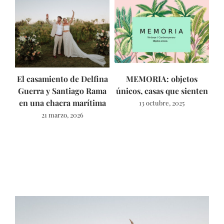
El casamiento de Delfina
MEMORIA: objetos
As
Guerra y Santiago Rama
únicos, casas que sienten
en una chacra marítima
13 octubre, 2025
21 marzo, 2026