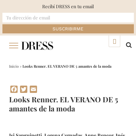
Recibí DRESS en tu email
Skip
▲
to
content
Inicio
»
Looks Renner. EL VERANO DE 5 amantes de la moda
Facebook
Twitter
Email
Looks Renner. EL VERANO DE 5
amantes de la moda
Isi Sanguinetti, Lorena Cernadas, Anne Bencor, Inés