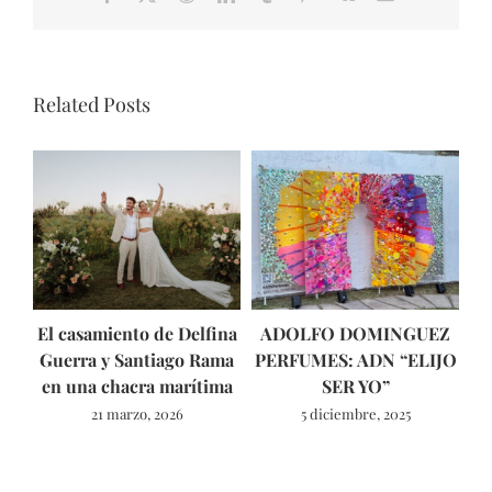
Related Posts
El casamiento de Delfina
ADOLFO DOMINGUEZ
As
Guerra y Santiago Rama
PERFUMES: ADN “ELIJO
en una chacra marítima
SER YO”
21 marzo, 2026
5 diciembre, 2025