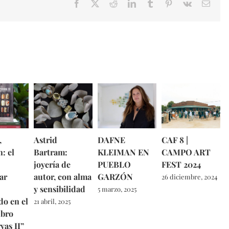
Facebook
X
Reddit
LinkedIn
Tumblr
Pinterest
Vk
Email
,
Astrid
DAFNE
CAF 8 |
: el
Bartram:
KLEIMAN EN
CAMPO ART
joyería de
PUEBLO
FEST 2024
ar
autor, con alma
GARZÓN
26 diciembre, 2024
y sensibilidad
5 marzo, 2025
do en el
21 abril, 2025
ibro
vas II”