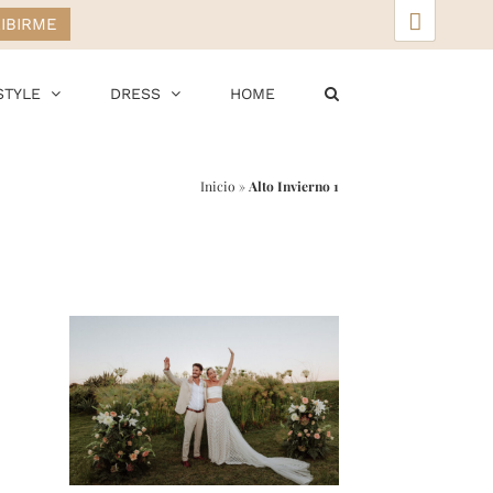
▲
STYLE
DRESS
HOME
Inicio
»
Alto Invierno 1
r
ail