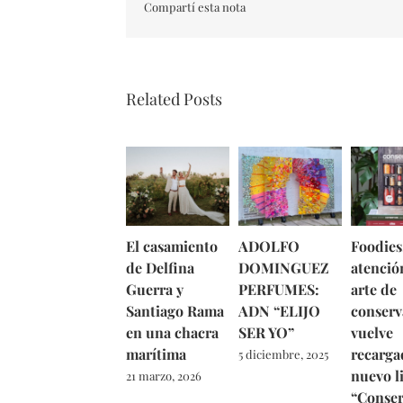
Compartí esta nota
Related Posts
El casamiento
ADOLFO
Foodies
de Delfina
DOMINGUEZ
atención
Guerra y
PERFUMES:
arte de
Santiago Rama
ADN “ELIJO
conserv
en una chacra
SER YO”
vuelve
marítima
recarga
5 diciembre, 2025
nuevo l
21 marzo, 2026
“Conser