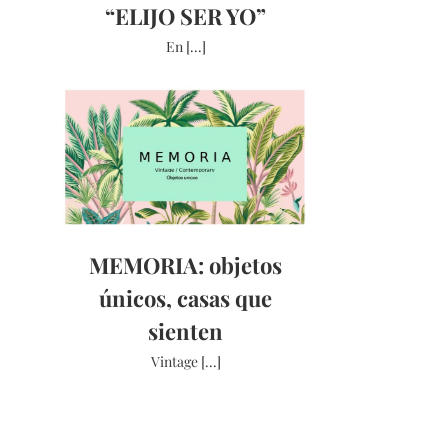
“ELIJO SER YO”
En [...]
MEMORIA: objetos
únicos, casas que
sienten
Vintage [...]