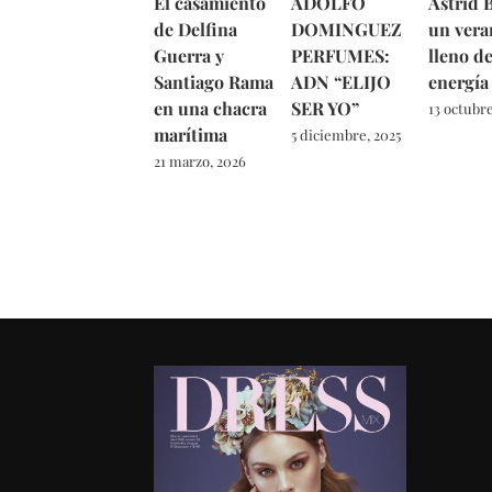
El casamiento
ADOLFO
Astrid B
de Delfina
DOMINGUEZ
un vera
Guerra y
PERFUMES:
lleno d
Santiago Rama
ADN “ELIJO
energía
en una chacra
SER YO”
13 octubre
marítima
5 diciembre, 2025
21 marzo, 2026