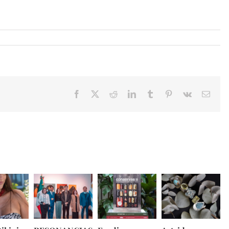
Facebook
X
Reddit
LinkedIn
Tumblr
Pinterest
Vk
Email