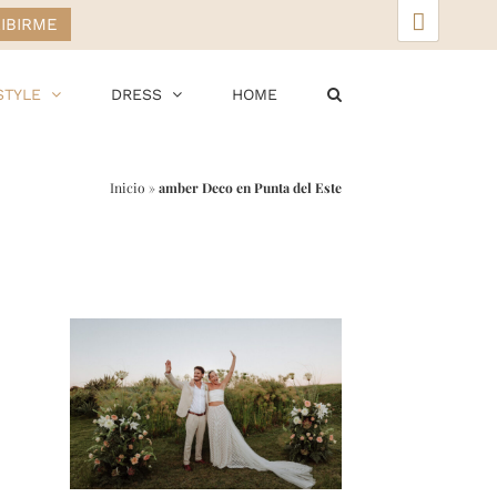
▲
STYLE
DRESS
HOME
Inicio
»
amber Deco en Punta del Este
r
ail