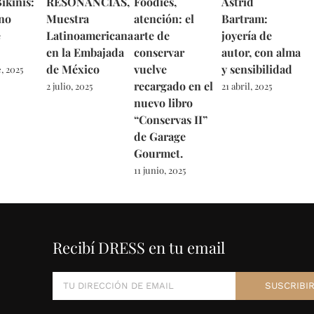
ikinis:
RESONANCIAS,
Foodies,
Astrid
no
Muestra
atención: el
Bartram:
e
Latinoamericana
arte de
joyería de
en la Embajada
conservar
autor, con alma
de México
vuelve
y sensibilidad
, 2025
recargado en el
2 julio, 2025
21 abril, 2025
nuevo libro
“Conservas II”
de Garage
Gourmet.
11 junio, 2025
Recibí DRESS en tu email