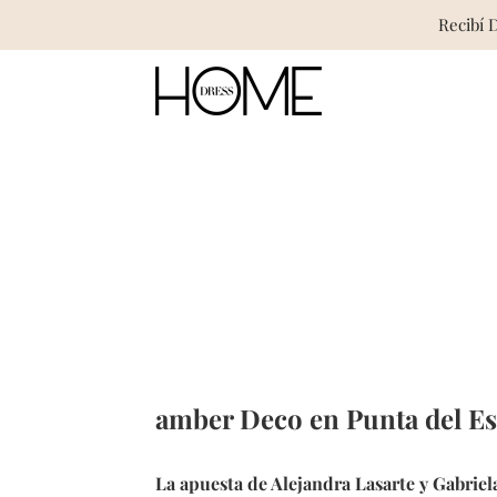
Recibí 
Skip
to
content
amber Deco en Punta del Es
La apuesta de
Alejandra Lasarte y Gabriel