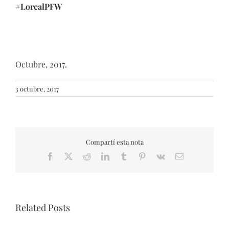
#LorealPFW
Octubre, 2017.
3 octubre, 2017
Compartí esta nota
Facebook
X
Reddit
LinkedIn
Tumblr
Pinterest
Vk
Email
Related Posts