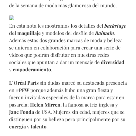
de la semana de moda más glamorosa del mundo.
En esta nota les mostramos los detalles del
backstage
del maquillaje
y modelos del desfile de
Balmain
.
Además estas dos grandes marcas de moda y belleza
se unieron en colaboración para crear una serie de
videos que podrán disfrutar en nuestras redes
sociales que apuntan a dar un mensaje de
diversidad
y
empoderamiento
.
L´Oréal París
sin dudas marcó su destacada presencia
en
#PFW
porque además hubo una gran fiesta y
fueron invitadas especiales de la marca para estar en
pasarela;
Helen Mirren
, la famosa actriz inglesa y
Jane Fonda
de USA. Mujeres sin edad, mujeres que se
distinguen por su belleza pero principalmente por su
energía
y
talento
.