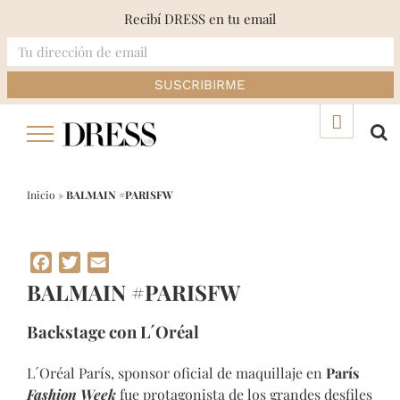
Recibí DRESS en tu email
Skip
▲
to
content
Inicio
»
BALMAIN #PARISFW
Facebook
Twitter
Email
BALMAIN #PARISFW
Backstage con L´Oréal
L´Oréal París, sponsor oficial de maquillaje en
París
Fashion Week
fue protagonista de los grandes desfiles