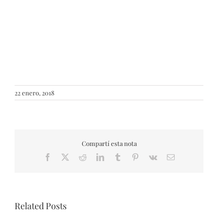
22 enero, 2018
Compartí esta nota
Facebook
X
Reddit
LinkedIn
Tumblr
Pinterest
Vk
Email
Related Posts