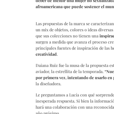
deber de incluir una mujer no sexualizada
afroamericana que puede sostener el mu
Las propuestas de la marca se caracterizan
un mix de objetos, colores o ideas diversa
que sus colecciones no tienen una
inspira
surgen a medida que avanza el proceso creat
principales fuentes de inspiración de las
creatividad
.
Daiana Ruiz fue la musa de la propuesta esti
aviador, la estrellita de la temporada.
“Nues
por primera vez, intentando de usarlo en 
la diseñadora.
Le preguntamos a Lucía con qué sorprender
inesperada respuesta. Si bien la informaci
hará una colaboración con una reconocida f
año próximo.