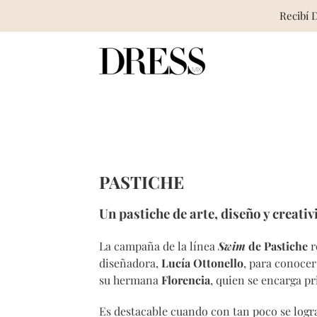
Recibí 
Skip
to
content
PASTICHE
Un pastiche de arte, diseño y creati
La campaña de la línea
Swim
de Pastiche
r
diseñadora,
Lucía Ottonello
, para conocer
su hermana
Florencia
, quien se encarga p
Es destacable cuando con tan poco se logr