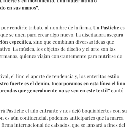
, fuerte y en movimiento. Una mujer latina o
ndo en sus manos”
.
 por rendirle tributo al nombre de la firma.
Un Pastiche
es
s que se unen para crear algo nuevo. La diseñadora asegura
ción específica
, sino que combinan diversas ideas que
ivo. La música, los objetos de diseño y el arte son las
 hermanas, quienes viajan constantemente para nutrirse de
val, el lino el aporte de tendencia y, los enteritos estilo
tro fuerte es el denim. Incorporamos en esta línea el lino
prendas que generalmente no se ven en este textil”
contó
á Pastiche el año entrante y nos dejó boquiabiertos con su
ón es aún confidencial, podemos anticiparles que la marca
irma internacional de calzados, que se lanzará a fines del