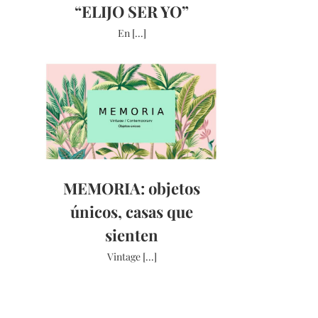
“ELIJO SER YO”
En [...]
MEMORIA: objetos
únicos, casas que
sienten
Vintage [...]