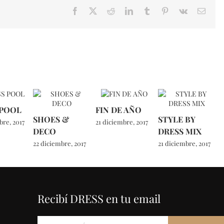
Facebook
X
Reddit
LinkedIn
Tumblr
Pinterest
Vk
Email
 POOL
FIN DE AÑO
SHOES &
STYLE BY
bre, 2017
21 diciembre, 2017
DECO
DRESS MIX
22 diciembre, 2017
21 diciembre, 2017
Recibí DRESS en tu email