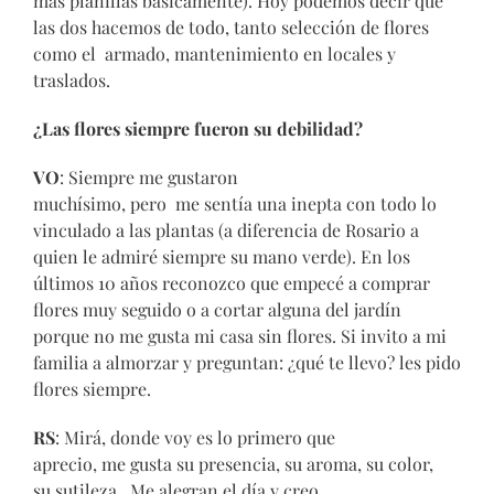
más planillas básicamente). Hoy podemos decir que
las dos hacemos de todo, tanto selección de flores
como el armado, mantenimiento en locales y
traslados.
¿Las flores siempre fueron su debilidad?
VO
: Siempre me gustaron
muchísimo, pero me sentía una inepta con todo lo
vinculado a las plantas (a diferencia de Rosario a
quien le admiré siempre su mano verde). En los
últimos 10 años reconozco que empecé a comprar
flores muy seguido o a cortar alguna del jardín
porque no me gusta mi casa sin flores. Si invito a mi
familia a almorzar y preguntan: ¿qué te llevo? les pido
flores siempre.
RS
: Mirá, donde voy es lo primero que
aprecio, me gusta su presencia, su aroma, su color,
su sutileza. Me alegran el día y creo