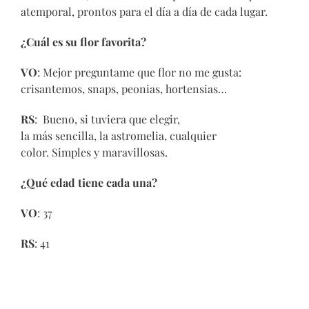
atemporal, prontos para el día a día de cada lugar.
¿Cuál es su flor favorita?
VO
: Mejor preguntame que flor no me gusta:
crisantemos, snaps, peonias, hortensias…
RS
: Bueno, si tuviera que elegir,
la más sencilla, la astromelia, cualquier
color. Simples y maravillosas.
¿Qué edad tiene cada una?
VO
: 37
RS
: 41