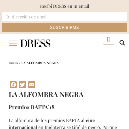
Recibí DRESS en tu email
Skip
▲
to
content
Inicio
»
LA ALFOMBRA NEGRA
Facebook
Twitter
Email
LA ALFOMBRA NEGRA
Premios BAFTA´18
La alfombra de los premios BAFTA al
cine
internacional
en Inglaterra se tiñó de negro. Porque