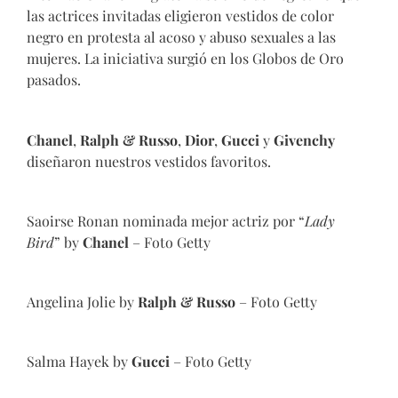
las actrices invitadas eligieron vestidos de color
negro en protesta al acoso y abuso sexuales a las
mujeres. La iniciativa surgió en los Globos de Oro
pasados.
Chanel
,
Ralph & Russo
,
Dior
,
Gucci
y
Givenchy
diseñaron nuestros vestidos favoritos.
Saoirse Ronan nominada mejor actriz por “
Lady
Bird
” by
Chanel
– Foto Getty
Angelina Jolie by
Ralph & Russo
– Foto Getty
Salma Hayek by
Gucci
– Foto Getty