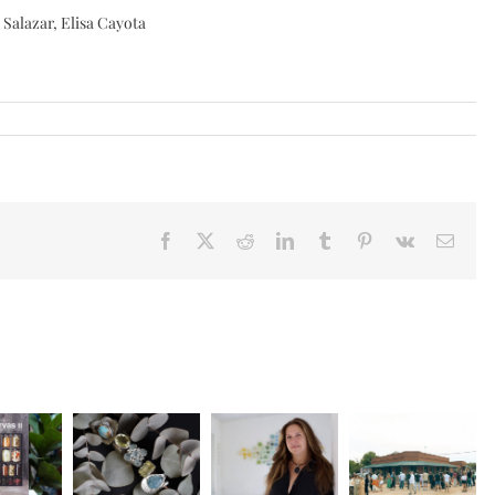
Salazar, Elisa Cayota
Facebook
X
Reddit
LinkedIn
Tumblr
Pinterest
Vk
Email