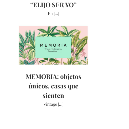
“ELIJO SER YO”
En [...]
MEMORIA: objetos
únicos, casas que
sienten
Vintage [...]