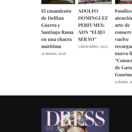
El casamiento
ADOLFO
Foodies
de Delfina
DOMINGUEZ
atención
Guerra y
PERFUMES:
arte de
Santiago Rama
ADN “ELIJO
conserv
en una chacra
SER YO”
vuelve
marítima
recarga
5 diciembre, 2025
nuevo l
21 marzo, 2026
“Conser
de Gara
Gourme
11 junio, 2