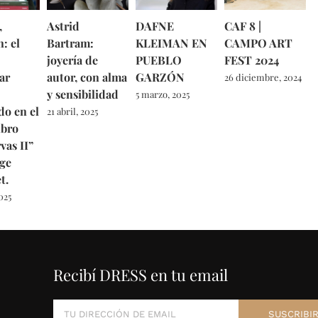
,
Astrid
DAFNE
CAF 8 |
: el
Bartram:
KLEIMAN EN
CAMPO ART
joyería de
PUEBLO
FEST 2024
ar
autor, con alma
GARZÓN
26 diciembre, 2024
y sensibilidad
5 marzo, 2025
do en el
21 abril, 2025
ibro
vas II”
ge
t.
025
Recibí DRESS en tu email