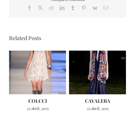
Facebook
X
Reddit
LinkedIn
Tumblr
Pinterest
Vk
Email
Related Posts
COLCCI
CAVALERA
22 abril, 2015
22 abril, 2015