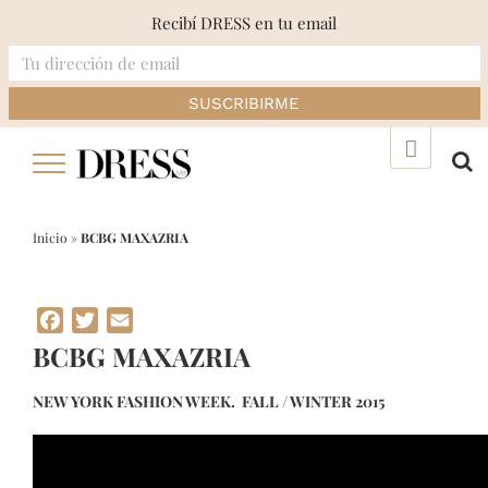
Recibí DRESS en tu email
Skip
▲
to
content
Inicio
»
BCBG MAXAZRIA
Facebook
Twitter
Email
BCBG MAXAZRIA
NEW YORK FASHION WEEK. FALL / WINTER 2015