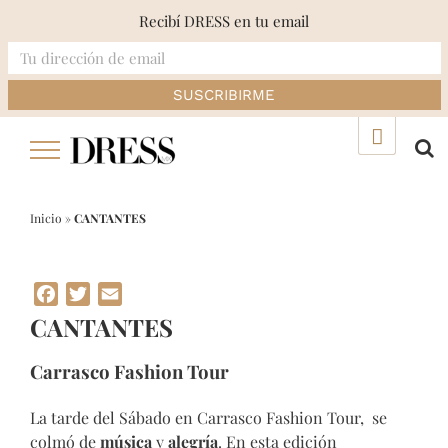
Recibí DRESS en tu email
Skip
▲
to
content
Inicio
»
CANTANTES
Facebook
Twitter
Email
CANTANTES
Carrasco Fashion Tour
La tarde del Sábado en Carrasco Fashion Tour, se
colmó de
música
y
alegría
. En esta edición