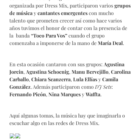
organizada por Dress Mix, participaron varios
grupos
de música
y
cantantes emergentes
con mucho
talento que prometen crecer así como hace varios
años tuvimos el honor de contar con la presencia de
la banda
“Toco Para Vos”
cuando el grupo
comenzaba a imponerse de la mano de
María Deal
.
En esta ocasión cantaron con sus grupos:
Agustina
Jorcin
,
Agustina Schoenig
,
Manu Bervejillo
,
Carolina
Carballo
,
Chiara Scanzerra
,
Lula Ellías
y
Camila
González
. Además participaron como
DJ Sets
:
Fernando Picón
,
Nina Marques
y
Waffta
.
Aquí algunas tomas, la música hay que imaginarla o
escuchar algo en las redes de Dress Mix.