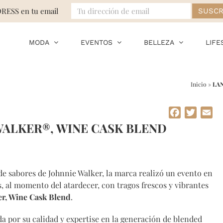
DRESS en tu email
MODA
EVENTOS
BELLEZA
LIFE
Inicio
»
LA
Facebook
Twitte
Em
ALKER®, WINE CASK BLEND
de sabores de Johnnie Walker, la marca realizó un evento en
s, al momento del atardecer, con tragos frescos y vibrantes
er, Wine Cask Blend
.
a por su calidad y expertise en la generación de blended