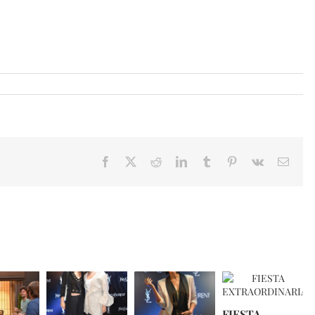
Facebook
X
Reddit
LinkedIn
Tumblr
Pinterest
Vk
Email
FIESTA