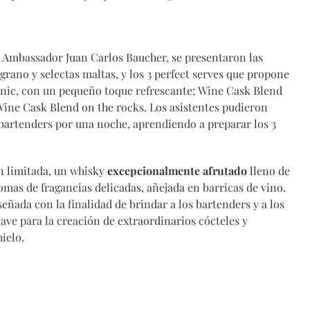
 Ambassador Juan Carlos Baucher, se presentaron las
grano y selectas maltas, y los 3 perfect serves que propone
onic, con un pequeño toque refrescante; Wine Cask Blend
Wine Cask Blend on the rocks. Los asistentes pudieron
r bartenders por una noche, aprendiendo a preparar los 3
n limitada, un whisky
excepcionalmente afrutado
lleno de
romas de fragancias delicadas, añejada en barricas de vino.
señada con la finalidad de brindar a los bartenders y a los
ve para la creación de extraordinarios cócteles y
hielo.