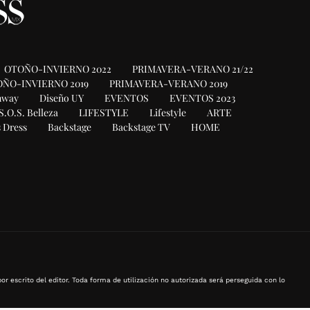
OTOÑO-INVIERNO 2022
PRIMAVERA-VERANO 21/22
ÑO-INVIERNO 2019
PRIMAVERA-VERANO 2019
nway
Diseño UY
EVENTOS
EVENTOS 2023
S.O.S. Belleza
LIFESTYLE
Lifestyle
ARTE
 Dress
Backstage
Backstage TV
HOME
or escrito del editor. Toda forma de utilización no autorizada será perseguida con lo