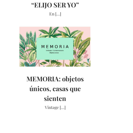
“ELIJO SER YO”
En [...]
MEMORIA: objetos
únicos, casas que
sienten
Vintage [...]