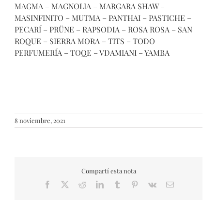
MAGMA – MAGNOLIA – MARGARA SHAW –
MASINFINITO – MUTMA – PANTHAI – PASTICHE –
PECARÍ – PRÜNE – RAPSODIA – ROSA ROSA – SAN
ROQUE – SIERRA MORA – TITS – TODO
PERFUMERÍA – TOQE – VDAMIANI – YAMBA
8 noviembre, 2021
Compartí esta nota
Facebook
X
Reddit
LinkedIn
Tumblr
Pinterest
Vk
Email