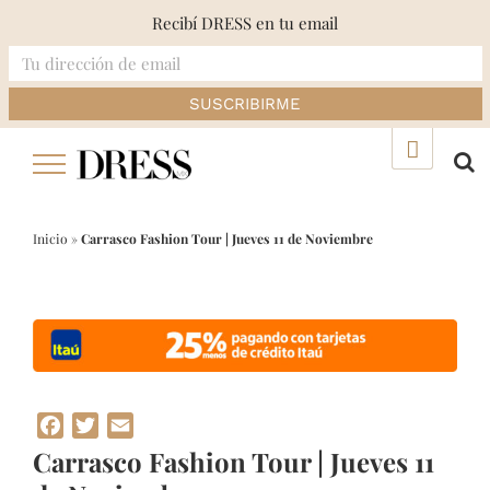
Recibí DRESS en tu email
Skip
▲
to
content
Inicio
»
Carrasco Fashion Tour | Jueves 11 de Noviembre
Facebook
Twitter
Email
Carrasco Fashion Tour | Jueves 11