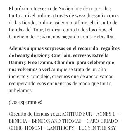
El próximo Jueves 11 de Noviembre de 10 a 20 hrs
tanto a nivel online a través de
www.dressmix.com
y
de las tiendas online así como offline, el circuito de
tiendas del Tour, tendrán como todos los años, el
beneficio del 25% menos pagando con tarjetas Itaú.
Además algunas sorpresas en el recorrido; regalitos
de beauty de Dior y Guerlain, cervezas Estrella
Damm y Free Damm, Chandon para celebrar que
nos volvemos a ver!
Aunque se trata de un año
incierto y complejo, creemos que de apoco vamos
recuperando esos encuentros de moda que tanto
anhelamos.
¡Los esperamos!
Circuito de tiendas 2021: ACTITUD SUR – AGNES L. –
BENICIA – BENSON AND THOMAS – CARO CRIADO –
CHER- HOMINI – LANTHROPY – LUCY IN THE SKY –