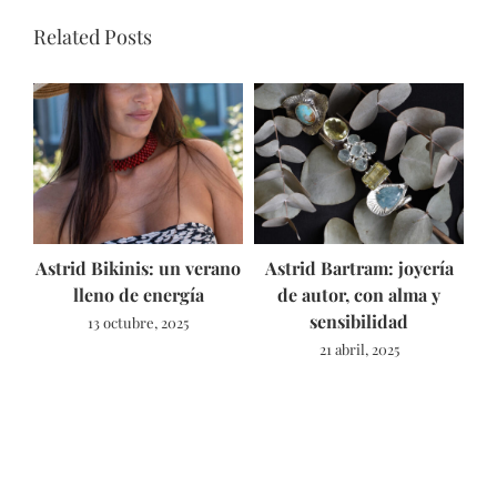
Related Posts
Astrid Bikinis: un verano
Astrid Bartram: joyería
lleno de energía
de autor, con alma y
sensibilidad
13 octubre, 2025
E
21 abril, 2025
E
L