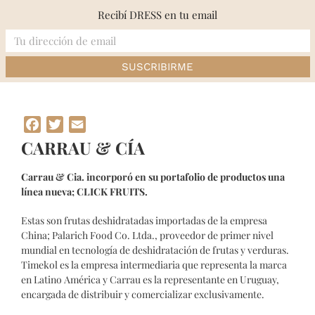
Skip
Recibí DRESS en tu email
to
content
Inicio
»
CARRAU & CÍA
Facebook
Twitter
Email
CARRAU & CÍA
Carrau & Cia. incorporó en su portafolio de productos una
línea nueva; CLICK FRUITS.
Estas son frutas deshidratadas importadas de la empresa
China; Palarich Food Co. Ltda., proveedor de primer nivel
mundial en tecnología de deshidratación de frutas y verduras.
Timekol es la empresa intermediaria que representa la marca
en Latino América y Carrau es la representante en Uruguay,
encargada de distribuir y comercializar exclusivamente.