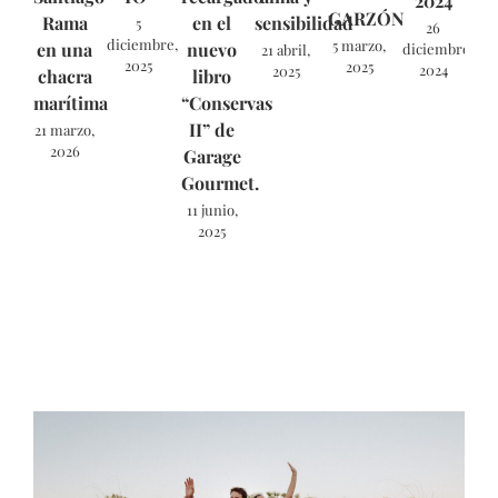
2024
GARZÓN
Rama
en el
sensibilidad
5
26
diciembre,
5 marzo,
en una
nuevo
diciembre,
21 abril,
2025
2025
2024
2025
chacra
libro
marítima
“Conservas
II” de
21 marzo,
2026
Garage
Gourmet.
11 junio,
2025