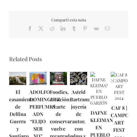
Compartí esta nota
Facebook
X
Reddit
LinkedIn
Tumblr
Pinterest
Vk
Email
Related Posts
El
ADOLFO
Foodies,
Astrid
casamiento
DOMINGUEZ
atención:
Bartram:
de
PERFUMES:
el arte
joyería
CAF 8 |
DAFNE
Delfina
ADN
de
de
CAMPO
KLEIMAN
Guerra
“ELIJO
conservar
autor,
ART
EN
y
SER
vuelve
con
FEST
PUEBLO
Santiago
YO”
recargado
alma y