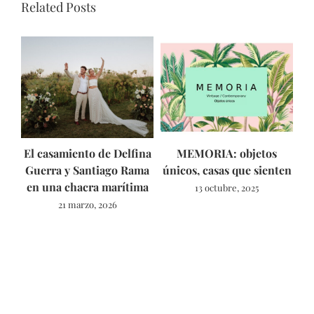
Related Posts
El casamiento de Delfina
MEMORIA: objetos
As
Guerra y Santiago Rama
únicos, casas que sienten
en una chacra marítima
13 octubre, 2025
21 marzo, 2026