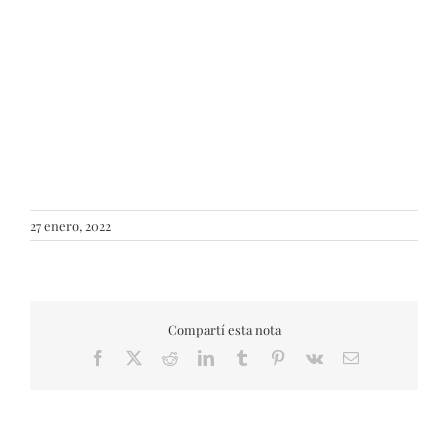
27 enero, 2022
Compartí esta nota
Facebook
X
Reddit
LinkedIn
Tumblr
Pinterest
Vk
Email