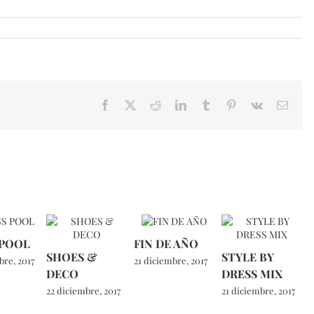
Facebook
X
Reddit
LinkedIn
Tumblr
Pinterest
Vk
Email
 POOL
FIN DE AÑO
SHOES &
STYLE BY
bre, 2017
21 diciembre, 2017
DECO
DRESS MIX
22 diciembre, 2017
21 diciembre, 2017