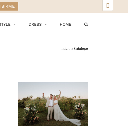
▲
STYLE
DRESS
HOME
Inicio
»
Catálogo
r
ail