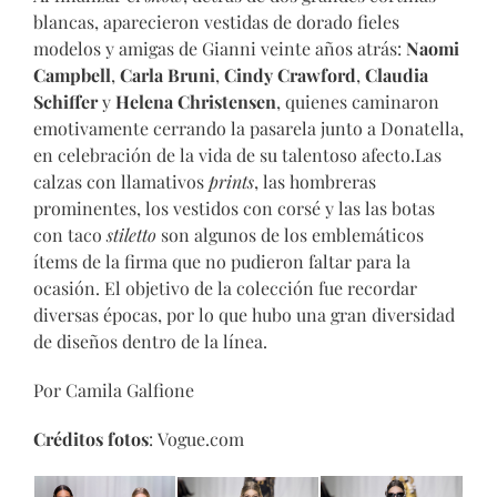
blancas, aparecieron vestidas de dorado fieles
modelos y amigas de Gianni veinte años atrás:
Naomi
Campbell
,
Carla Bruni
,
Cindy Crawford
,
Claudia
Schiffer
y
Helena Christensen
, quienes caminaron
emotivamente cerrando la pasarela junto a Donatella,
en celebración de la vida de su talentoso afecto.
Las
calzas con llamativos
prints
, las hombreras
prominentes, los vestidos con corsé y las las botas
con taco
stiletto
son algunos de los emblemáticos
ítems de la firma que no pudieron faltar para la
ocasión. El objetivo de la colección fue recordar
diversas épocas, por lo que hubo una gran diversidad
de diseños dentro de la línea.
Por Camila Galfione
Créditos fotos
: Vogue.com