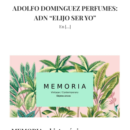
ADOLFO DOMINGUEZ PERFUMES:
ADN “ELIJO SER YO”
En [...]