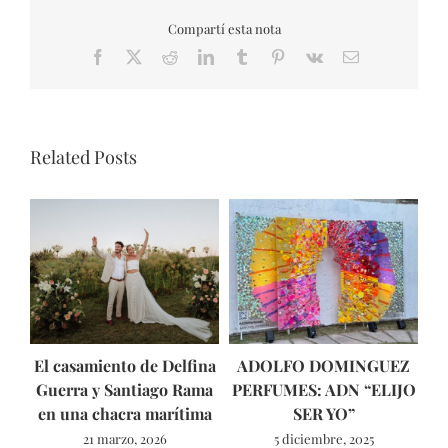
Compartí esta nota
Facebook
X
Reddit
LinkedIn
Tumblr
Pinterest
Vk
Email
Related Posts
El casamiento de Delfina
ADOLFO DOMINGUEZ
Fo
Guerra y Santiago Rama
PERFUMES: ADN “ELIJO
en una chacra marítima
SER YO”
l
21 marzo, 2026
5 diciembre, 2025