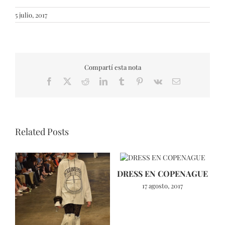
5 julio, 2017
Compartí esta nota
Facebook
X
Reddit
LinkedIn
Tumblr
Pinterest
Vk
Email
Related Posts
DRESS EN COPENAGUE
17 agosto, 2017