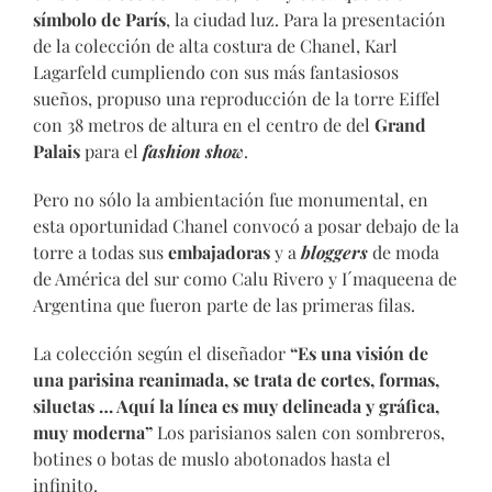
símbolo de París
, la ciudad luz. Para la presentación
de la colección de alta costura de Chanel, Karl
Lagarfeld cumpliendo con sus más fantasiosos
sueños, propuso una reproducción de la torre Eiffel
con 38 metros de altura en el centro de del
Grand
Palais
para el
fashion show
.
Pero no sólo la ambientación fue monumental, en
esta oportunidad Chanel convocó a posar debajo de la
torre a todas sus
embajadoras
y a
bloggers
de moda
de América del sur como Calu Rivero y I´maqueena de
Argentina que fueron parte de las primeras filas.
La colección según el diseñador
“Es una visión de
una parisina reanimada, se trata de cortes, formas,
siluetas … Aquí la línea es muy delineada y gráfica,
muy moderna”
Los parisianos salen con sombreros,
botines o botas de muslo abotonados hasta el
infinito.