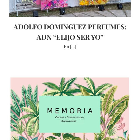
ADOLFO DOMINGUEZ PERFUMES:
ADN “ELIJO SER YO”
En [...]