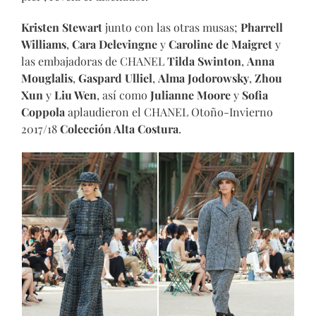
Kristen Stewart
junto con las otras musas;
Pharrell
Williams
,
Cara Delevingne
y
Caroline de Maigret
y
las embajadoras de CHANEL
Tilda Swinton
,
Anna
Mouglalis
,
Gaspard Ulliel
,
Alma Jodorowsky
,
Zhou
Xun
y
Liu Wen
, así como
Julianne Moore
y
Sofia
Coppola
aplaudieron el CHANEL Otoño-Invierno
2017/18
Colección Alta Costura
.