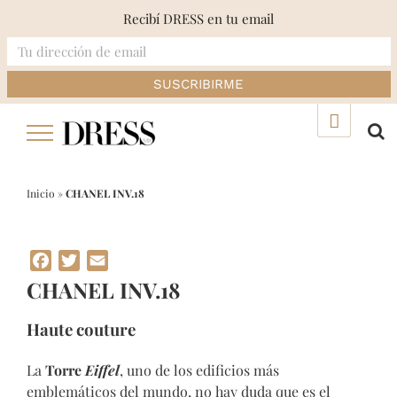
Recibí DRESS en tu email
Skip
▲
to
content
Inicio
»
CHANEL INV.18
Facebook
Twitter
Email
CHANEL INV.18
Haute couture
La
Torre
Eiffel
, uno de los edificios más
emblemáticos del mundo, no hay duda que es el