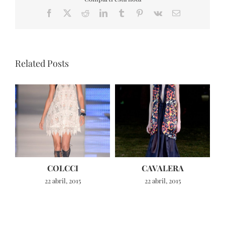
Facebook
X
Reddit
LinkedIn
Tumblr
Pinterest
Vk
Email
Related Posts
COLCCI
CAVALERA
22 abril, 2015
22 abril, 2015