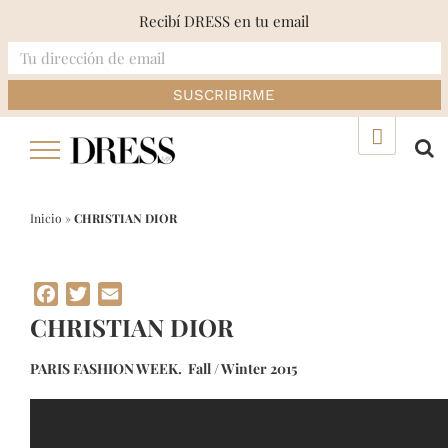
Recibí DRESS en tu email
Skip
▲
to
content
Inicio
»
CHRISTIAN DIOR
Facebook
Twitter
Email
CHRISTIAN DIOR
PARIS FASHION WEEK. Fall / Winter 2015