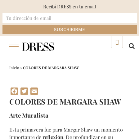
Recibí DRESS en tu email
Skip
▲
to
content
Inicio
»
COLORES DE MARGARA SHAW
Facebook
Twitter
Email
COLORES DE MARGARA SHAW
Arte Muralista
Esta primavera fue para Margar Shaw un momento
importante de
reflexión
. De profundizar en su