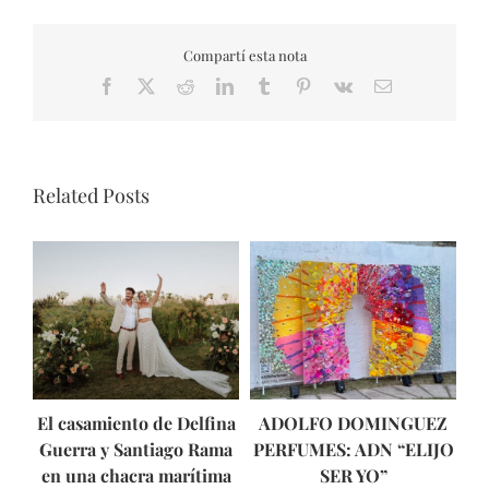
Compartí esta nota
Facebook
X
Reddit
LinkedIn
Tumblr
Pinterest
Vk
Email
Related Posts
El casamiento de Delfina
ADOLFO DOMINGUEZ
As
Guerra y Santiago Rama
PERFUMES: ADN “ELIJO
en una chacra marítima
SER YO”