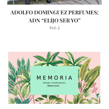
ADOLFO DOMINGUEZ PERFUMES:
ADN “ELIJO SER YO”
En [...]