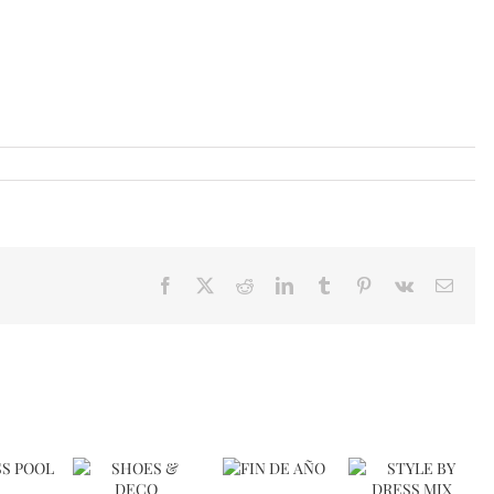
Facebook
X
Reddit
LinkedIn
Tumblr
Pinterest
Vk
Email