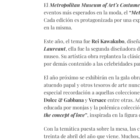
El
Metropolitan Museum of Art’s Costume 
eventos más esperados en la moda, el
“
Met
Cada edición es protagonizada por una expo
en la misma.
Este año, el tema fue
Rei Kawakubo
, dise
Laureant
, ella fue la segunda diseñadora
museo. Su artística obra replantea la clási
por demás contenido a las celebridades par
El año próximo se exhibirán en la gala obra
atuendo papal y otros tesoros de arte nunc
especial recordación a aquellas coleccion
Dolce & Gabbana
y
Versace
entre otras. A
educada por monjas y la polémica colecci
the concept of love
”
, inspirada en la figura 
Con la temática puesta sobre la mesa, las
treinta de abril del año que viene. Muchos