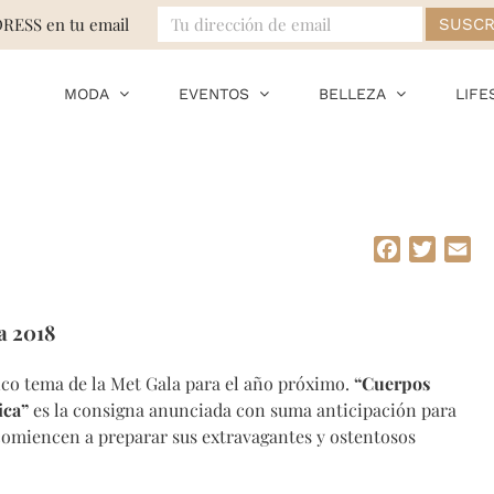
DRESS en tu email
MODA
EVENTOS
BELLEZA
LIFE
Facebook
Twitte
Em
a 2018
co tema de la Met Gala para el año próximo.
“Cuerpos
ica”
es la consigna anunciada con suma anticipación para
, comiencen a preparar sus extravagantes y ostentosos