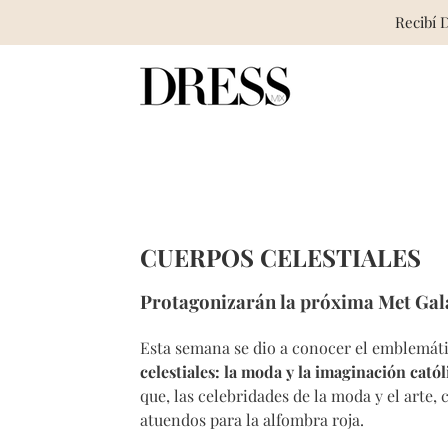
Recibí 
Skip
to
content
CUERPOS CELESTIALES
Protagonizarán la próxima Met Gal
Esta semana se dio a conocer el emblemáti
celestiales: la moda y la imaginación catól
que, las celebridades de la moda y el arte
atuendos para la alfombra roja.