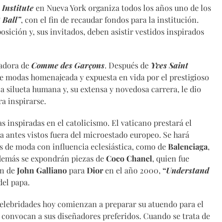
Institute
en Nueva York organiza todos los años uno de los
 Ball”
, con el fin de recaudar fondos para la institución.
sición y, sus invitados, deben asistir vestidos inspirados
ñadora de
Comme des Garçons
. Después de
Yves Saint
 de modas homenajeada y expuesta en vida por el prestigioso
ca silueta humana y, su extensa y novedosa carrera, le dio
a inspirarse.
s inspiradas en el catolicismo. El vaticano prestará el
a antes vistos fuera del microestado europeo. Se hará
es de moda con influencia eclesiástica, como de
Balenciaga
,
demás se expondrán piezas de
Coco Chanel
, quien fue
ón de
John Galliano
para
Dior
en el año 2000,
“
Understand
del papa.
 celebridades hoy comienzan a preparar su atuendo para el
, convocan a sus diseñadores preferidos. Cuando se trata de