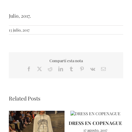
Julio, 2017.
13 julio, 2017
Compartí esta nota
Facebook
X
Reddit
LinkedIn
Tumblr
Pinterest
Vk
Email
Related Posts
DRESS EN COPENAGUE
17 agosto, 2017