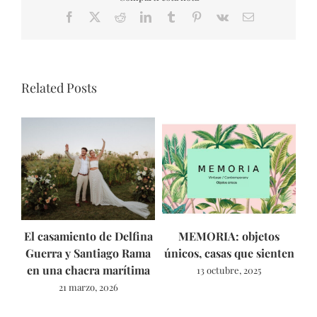
Facebook
X
Reddit
LinkedIn
Tumblr
Pinterest
Vk
Email
Related Posts
El casamiento de Delfina
MEMORIA: objetos
As
Guerra y Santiago Rama
únicos, casas que sienten
en una chacra marítima
13 octubre, 2025
21 marzo, 2026