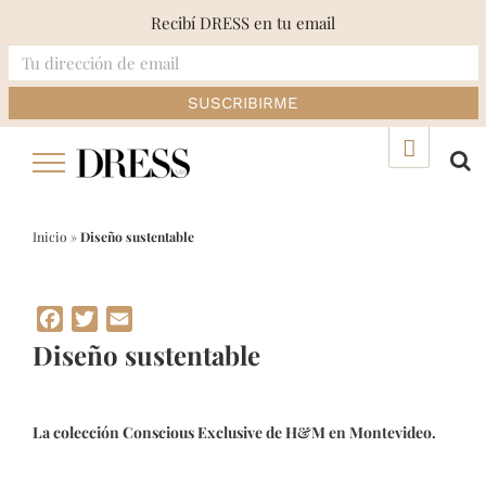
Recibí DRESS en tu email
Skip
▲
to
content
Inicio
»
Diseño sustentable
Facebook
Twitter
Email
Diseño sustentable
La colección Conscious Exclusive de H&M en Montevideo.