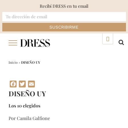
Recibí DRESS en tu email
Skip
▲
to
content
Inicio
»
DISEÑO UY
Facebook
Twitter
Email
DISEÑO UY
Los 10 elegidos
Por Camila Galfione